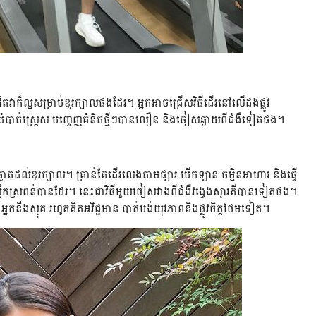
​ក៏​ល្អ​សម្រាប់​ខួរ​ក្បាល​ផង​ដែរ។ ​អ្នក​​អាច​ជ្រើស​វិធី​ដើរ​នៅ​លើ​ដង​ផ្លូវ ​
បំបាត់​ស្រ្តេស ​​បញ្ចេញ​គំនិត​ថ្មី​ៗ​បាន​លឿន ​និង​ចៀស​ឆ្ងាយ​ពី​ជំ​ងឺ​ទៀត​ផង។
​វៃ​ឆ្លាត​ដល់​ខួរ​ក្បាល។ ​គ្រាន់​តែ​ដើរ​លេង​តាម​ផ្សារ ​បើក​ឡាន ​ចម្អិន​អាហារ ​និង​ធ្វើ​
​ស្ពឹក​ស្រពន់​បាន​ដែរ។ ​នេះ​ជា​វិធី​មួយ​​ចៀស​វាង​ពី​ជំងឺ​វង្វេង​ស្មារតី​បាន​ទៀត​ផង។
ោះ​អ្នក​នឹង​ស្មុគ រហូត​គិត​អវិជ្ជមាន​ បាត់​បង់​​យុវភាព​និង​ផ្លូវ​ចិត្ត​ថែម​ទៀត។