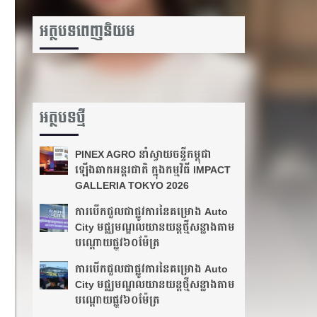
អត្ថបទពេញនិយម
អត្ថបទថ្មី
PINEX AGRO នាំស្វាយចន្ទីកម្ពុជា
ឡើងឆាកអន្តរជាតិ ក្នុងកម្មវិធី IMPACT
GALLERIA TOKYO 2026
ការបើកជួលជាផ្លូវការនៃគម្រោង Auto
City មជ្ឈមណ្ឌលយានយន្តថ្មីសន្លាងតាម
បណ្ដោយ​ផ្លូវ​៦០ម៉ែត្រ
ការបើកជួលជាផ្លូវការនៃគម្រោង Auto
City មជ្ឈមណ្ឌលយានយន្តថ្មីសន្លាងតាម
បណ្ដោយ​ផ្លូវ​៦០ម៉ែត្រ