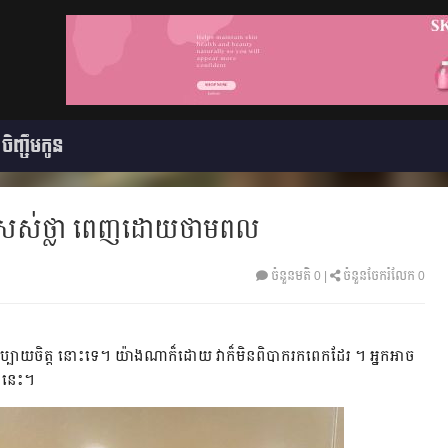
ចិញ្ចឹមកូន
វិតស្រស់ថ្លា ពេញដោយថាមពល
ចំនួនមតិ
0
|
ចំនួនចែករំលែក 0
ល្អ សប្បាយចិត្ត នោះ​ទេ។ ​យ៉ា​ង​ណា​ក៏​ដោយ ​​វា​ក៏​មិន​ពិបាក​រក​ពេក​ដែរ ។ ​អ្នក​អាច​
ាង​នេះ។