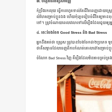
៣. ​បង្កើត​ជីវិត​ឲ្យ​សាមញ្ញ
កុំ​ប្រឹង​រក​លុយ​ ធ្វើការ​រហូត​ទាល់​តែ​ជីវិត​​ពេញ​ដោយ​ស្រ
លំហែ​សម្រាប់​ខ្លួន​ឯង ហើយ​កុំ​ភ្លេច​រៀប​ចំ​ជីវិត​ឲ្យ​មាន​ត
ទៅ។ ត្រូវ​ចំណាយ​ពេល​វេលា​ទៅ​លើ​រឿង​ដែល​ជួយ​ឲ្យ​អ្
៤. ចេះ​​បែង​ចែក Good Stress និង Bad Stress
​អ្នក​ដឹង​អត់​ថា ស្រ្តេស​ ត្រូវ​បាន​បែង​ចែក​ជា​២​ប្រ
ថា​គឺ​សម្ពាធ​ដែល​ចេញ​ពី​ការ​កំណត់​គោល​ដៅ​សម្រាប់​ខ្លួ
ចំណែក Bad Stress ​វិញ គឺ​​​រឿង​ដែល​មិន​អាច​គ្រប់​គ្រង​