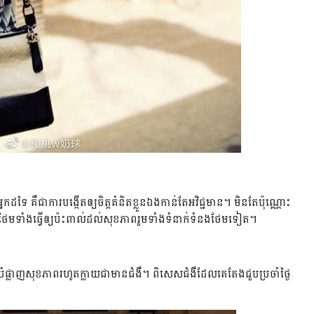
ៃ ​គឺ​ជា​ការ​បង្កើត​ឲ្យ​ចិត្ត​គំនិត​ខ្លួន​ឯង​កាន់​តែ​អវិជ្ជមាន។ ​មិន​តែ​ប៉ុណ្ណោះ ​
ិង​ថែម​ទាំង​ធ្វើ​ឲ្យ​ប៉ះ​ពាល់​ដល់​សុខភាព​រួម​ទាំង​ទំនាក់​ទំនង​ថែម​ទៀត។
្លាញ​សុខភាព​រហូត​ក្លាយ​ជា​មាន​ជំ​ងឺ​។ ​ពិសេស​ជំ​ងឺ​ដែល​គេ​តែង​ជួប​​ប្រចាំ​​ថ្ងៃ ​