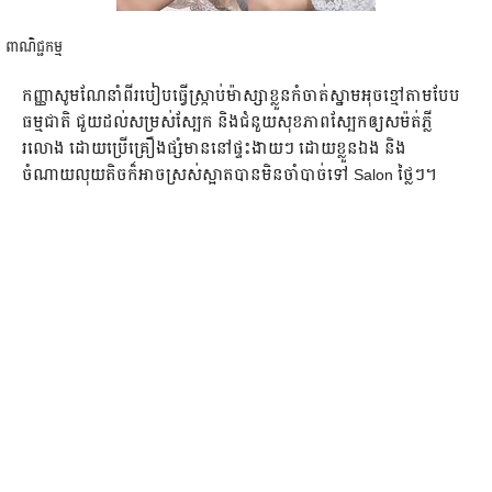
ពាណិជ្ជកម្ម
កញ្ញាសូមណែនាំពីរបៀបធ្វើស្ក្រាប់ម៉ាស្សាខ្លួនកំចាត់ស្នាមអុចខ្មៅតាមបែប
ធម្មជាតិ ជួយដល់សម្រស់ស្បែក និងជំនួយសុខភាពស្បែកឲ្យសម៉ត់ភ្លី
រលោង ដោយប្រើគ្រឿងផ្សំមាននៅផ្ទះងាយៗ ដោយខ្លួនឯង និង
ចំណាយលុយតិចក៏អាចស្រស់ស្អាតបានមិនចាំបាច់ទៅ Salon ថ្លៃៗ។