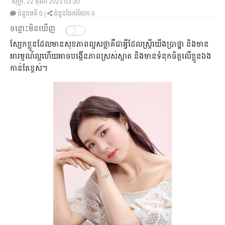
សុក្រ, 22 តុលា 2021 03:30
ចំនួនមតិ
0
|
ចំនួនចែករំលែក 0
ចន្លោះមិនឃើញ
ស្បែកខ្លួនដែលមានសុខភាពល្អសថ្លាគឺជាអ្វីដែលស្ត្រីយើងប្រាថ្នា និងមាន
អារម្មណ៍ល្អហើយអាចបង្កើនភាពស្រស់ស្អាត និងមានទំនុកចិត្តលើខ្លួនឯង
កាន់តែខ្ពស់។