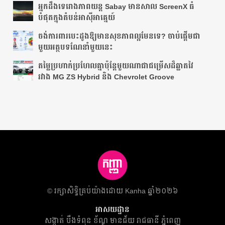
អ្នក​ដឹង​ទេ​រោង​ភាព​យន្ត​ Sabay មាន​សាល ScreenX ធំ​
បំផុត​ក្នុង​តំបន់​អាស៊ីអាគ្នេយ៍​
ចង់ការពារបេះដូងឱ្យមានសុខភាពល្អមែនទេ? ចាប់ផ្តើមជា
មួយអត្ថបទណែនាំមួយនេះ
តម្លៃប្រហាក់ប្រហែលគ្នាប៉ុន្តែមួយណាជាជម្រើសដ៏ឆ្លាតវៃ
រវាង MG ZS Hybrid និង Chevrolet Groove
​© រក្សា​សិទ្ធិ​គ្រប់​យ៉ាង​ដោយ​ Kanha ឆ្នាំ២០២៦
អាសយដ្ឋាន
សង្កាត់ បឹងទំពុន ខ័ណ្ឌ មានជ័យ​ រាជធានី ភ្នំពេញ