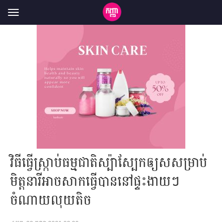
Toggle
navigation
វិធីធ្វើស្ក្រាប់ធម្មជាតិស្ប៉ាស្បែកឲ្យសសម្រាប់
មិត្តនារីអាចសាកធ្វើបាននៅផ្ទះងាយៗ
ចំណាយលុយតិច