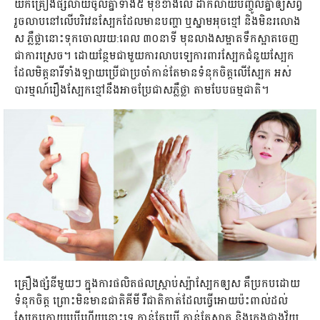
យកគ្រឿងផ្សំលាយចូលគ្នាទាំង៥ មុខខាងលើ ដាក់លាយបញ្ចូលគ្នាឲ្យសព្វ
រួចលាបនៅលើបរិវេនស្បែកដែលមានបញ្ហា ឬស្នាមអុចខ្មៅ និងមិនរលោង
ស ភ្លឺថ្លានោះទុកចោលរយ:ពេល ៣០នាទី មុនលាងសម្អាតទឹកស្អាតចេញ
ជាការស្រេច។ ដោយន្ថែមជាមួយការលាបឡេការពារស្បែកជំនួយស្បែក
ដែលមិត្តនារីទាំងឡាយប្រើជាប្រចាំកាន់តែមានទំនុកចិត្តលើស្បែក អស់
បារម្មណ៍រឿងស្បែកខ្មៅនឹងអាចប្រែជាសភ្លឺថ្លា តាមបែបធម្មជាតិ។
គ្រឿងផ្សំនីមួយៗ ក្នុងការផលិតផលស្ក្រាប់ស្ប៉ាស្បែកឲ្យស គឺប្រកបដោយ
ទំនុកចិត្ត ព្រោះមិនមានជាតិគីមី រឺជាតិកាត់ដែលធ្វើអោយប៉ះពាល់ដល់
ស្បែកក្រោយប្រើហើយនោះទេ កាន់តែប្រើ កាន់តែស្អាត និងក្មេងជាងវ័យ