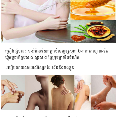
គ្រឿងផ្សំមាន៖ ១-អំពិលទុំយកគ្រាប់ចេញឲ្យស្អាត ២-កាកកាហ្វេ ៣-ទឹក
ឃ្មុំធម្មជាតិស្រស់ ៤-ស្ករស ៥-ផ្លែក្រូចឆ្មារចិតចំណិត
-របៀបលាយលាយលើស្បែកដៃ-ជើងនិងដងខ្លួន