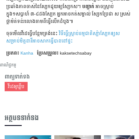
ប្រឆាំងភាពចាស់នៃស្បែកជួយឲ្យស្បែកស។
បញ្ជាក់
អាចស្ក្រាប់
ក្នុង១សប្តាហ៍ ៣-៤ដងស្បែក អ្នកអាចកត់សម្គាល់ ស្បែកប្រែជា ស ស្រស់
ថ្លាម៉ត់ទន់រលោងតាមពីធ្វើលើកដំបូង៕
ចុចមើលវីដេធ្វើបន្ថែមត្រង់នេះ
វិធីធ្វើស្ក្រាប់ធម្មជាតិស្ប៉ាស្បែកឲ្យស
សម្រាប់មិត្តនារីអាចសាកធ្វើបាននៅផ្ទះ
ប្រភព៖
Kanha
ប្រែ​សម្រួល៖
kaksetechsabay
ពាណិជ្ជកម្ម
ពាក្យទាក់ទង
វីដេអូឃ្លីប
អត្ថបទទាក់ទង