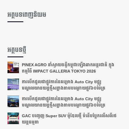
អត្ថបទពេញនិយម
អត្ថបទថ្មី
PINEX AGRO នាំស្វាយចន្ទីកម្ពុជាឡើងឆាកអន្តរជាតិ ក្នុង
កម្មវិធី IMPACT GALLERIA TOKYO 2026
ការបើកជួលជាផ្លូវការនៃគម្រោង Auto City មជ្ឈ
មណ្ឌលយានយន្តថ្មីសន្លាងតាមបណ្ដោយ​ផ្លូវ​៦០ម៉ែត្រ
ការបើកជួលជាផ្លូវការនៃគម្រោង Auto City មជ្ឈ
មណ្ឌលយានយន្តថ្មីសន្លាងតាមបណ្ដោយ​ផ្លូវ​៦០ម៉ែត្រ
GAC បញ្ចេញ Super SUV ម៉ូឌែលថ្មី ទំនើបប្លែកលើសពីរថ
យន្តធម្មតា