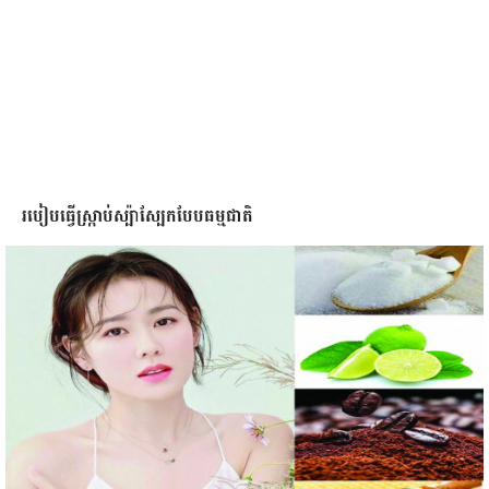
របៀបធ្វើស្ក្រាប់ស្ប៉ាស្បែកបែបធម្មជាតិ