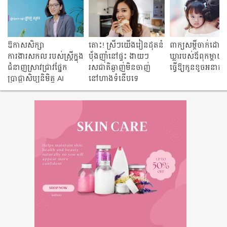
ឱកាសសិក្សា
តោះ! ស្រីៗយើងរៀនដុតនំ
ពាក្យ​សម្ដី​ចាក់​ដោត​
ការងារសកល របស់ស្រ្តីក្នុង
ប៉័ងញ៉ាំនៅផ្ទះ ងាយៗ
ឃ្លា​របស់​ឪពុក​ម្ដាយ
ជំនាញស្រាវជ្រាវផ្នែក
រសជាតិឆ្ងាញ់មិនចាញ់
ធ្វើ​ឱ្យ​កូន​ខូច​អនាគ
ប្រាជ្ញាសិប្បនិមិត្ម AI
នៅហាងទំនើបទេ