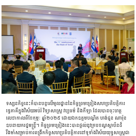
ទស្សនកិច្ចនេះក៏បានបន្តលើមូលដ្ឋាននៃកិច្ចព្រមព្រៀងសហប្រតិបត្តិការ
ទ្វេភាគីក្នុងវិស័យអប់រំ វិទ្យាសាស្ត្រ វប្បធម៌ និងកីឡា ដែលបានចុះហត្ថ
លេខាកាលពីខែកុម្ភៈ ឆ្នាំ២០២៥ ដោយឯកឧត្តមបណ្ឌិត ហង់ជួន ណារ៉ុន
ឧបនាយករដ្ឋមន្ត្រី។ កិច្ចព្រមព្រៀងនេះបានផ្តល់នូវក្របខណ្ឌស្ថាប័នដ៏
រឹងមាំសម្រាប់ការពង្រីកកិច្ចសហប្រតិបត្តិការនៅទូទាំងវិស័យយុទ្ធសាស្ត្រជា