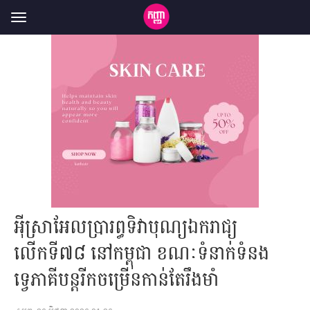
Toggle
navigation
អុីស្រាអែលប្រារព្ធទិវាបុណ្យឯករាជ្យ
លើកទី៧៨ នៅកម្ពុជា ខណៈទំនាក់ទំនង
ទ្វេភាគីបន្តរីកចម្រើនកាន់តែរឹងមាំ