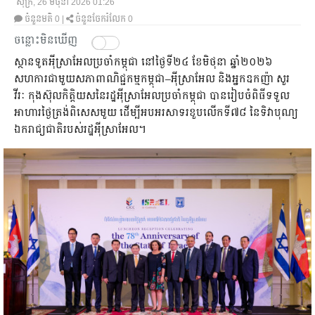
សុក្រ, 26 មិថុនា 2026 01:26
ចំនួនមតិ
0
|
ចំនួនចែករំលែក 0
ចន្លោះមិនឃើញ
ស្ថានទូតអុីស្រាអែលប្រចាំកម្ពុជា នៅថ្ងៃទី២៤ ខែមិថុនា ឆ្នាំ២០២៦
សហការជាមួយសភាពាណិជ្ជកម្មកម្ពុជា–អុីស្រាអែល និងអ្នកឧកញ៉ា សួរ
វីរៈ កុងស៊ុលកិត្តិយសនៃរដ្ឋអុីស្រាអែលប្រចាំកម្ពុជា បានរៀបចំពិធីទទួល
អាហារថ្ងៃត្រង់ពិសេសមួយ ដើម្បីអបអរសាទរខួបលើកទី៧៨ នៃទិវាបុណ្យ
ឯករាជ្យជាតិរបស់រដ្ឋអុីស្រាអែល។