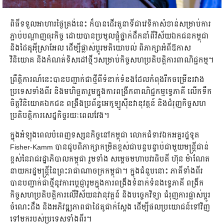
ពិធីទទួលអាហារថ្ងៃត្រង់នេះ ក៏បានដើរតួនាទីជាវេទិកាសំខាន់សម្រាប់ការ
ភ្ជាប់បណ្តាញធុរកិច្ច ដោយបានប្រមូលផ្តុំថ្នាក់ដឹកនាំពីវិស័យឯកជនកម្ពុជា
និងដៃគូអុីស្រាអែល ដើម្បីផ្លាស់ប្តូរមតិយោបល់ ពិភាក្សាអំពីឱកាស
វិនិយោគ និងកំណត់ទិសដៅថ្មីៗសម្រាប់កិច្ចសហប្រតិបត្តិការពាណិជ្ជកម្ម។
ព្រឹត្តិការណ៍នេះបានបញ្ជាក់ជាថ្មីពីទំនាក់ទំនងដែលកំពុងរីកចម្រើនរវាង
ប្រទេសទាំងពីរ និងមហិច្ឆតារួមក្នុងការពង្រីកពាណិជ្ជកម្មទ្វេភាគី លើកទឹក
ចិត្តវិនិយោគឯកជន ពង្រឹងប្រព័ន្ធអេកូឡូស៊ីនវានុវត្តន៍ និងជំរុញកិច្ចសហ
ប្រតិបត្តិការសេដ្ឋកិច្ចរយៈពេលវែង។
ក្នុងអំឡុងពេលបំពេញទស្សនកិច្ចនៅកម្ពុជា លោកជំទាវឯកអគ្គរដ្ឋទូត
Fisher-Kamm បានជួបពិភាក្សាកម្រិតខ្ពស់ជាបន្តបន្ទាប់ជាមួយមន្ត្រីជាន់
ខ្ពស់នៃរាជរដ្ឋាភិបាលកម្ពុជា រួមទាំង សម្តេចមហាបវរធិបតី ហ៊ុន ម៉ាណែត
នាយករដ្ឋមន្ត្រីនៃព្រះរាជាណាចក្រកម្ពុជា។ ក្នុងជំនួបនោះ ភាគីទាំងពីរ
បានបញ្ជាក់ជាថ្មីនូវការប្តេជ្ញារួមក្នុងការពង្រឹងទំនាក់ទំនងទ្វេភាគី ពង្រីក
កិច្ចសហប្រតិបត្តិការលើវិស័យនវានុវត្តន៍ និងបច្ចេកវិទ្យា ជំរុញការផ្លាស់ប្តូរ
ចំណេះដឹង និងអភិវឌ្ឍភាពជាដៃគូជាក់ស្តែង ដើម្បីផលប្រយោជន៍ទៅវិញ
ទៅមករបស់ប្រទេសទាំងពីរ។