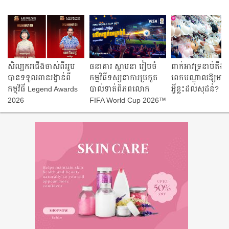
សិល្បករជើងចាស់ពីររូប
ធនាគារ ស្ថាបនា រៀបចំ
ពាក់អាវទ្រនាប់តឹ
បានទទួលពានរង្វាន់ពី
កម្មវិធីទស្សនាការប្រកួត
ពេក​បណ្តាលឱ្យមាន​ប
កម្មវិធី Legend Awards
បាល់ទាត់ពិភពលោក
អ្វី​ខ្លះ​ដល់​សុដន់?
2026
FIFA World Cup 2026™
Visa Sathapana
Viewing Party