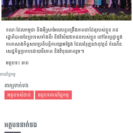
ខណៈដែលកម្ពុជា និងអុីស្រាអែលបន្តពង្រឹងភាពជាដៃគូរបស់ខ្លួន រាជ
រដ្ឋាភិបាលនៃប្រទេសទាំងពីរ និងវិស័យឯកជនរបស់ខ្លួន នៅតែប្តេជ្ញាក្នុង
ការកសាងកិច្ចសហប្រតិបត្តិការយូរអង្វែង ដែលជំរុញនវានុវត្តន៍ កំណើន
សេដ្ឋកិច្ចប្រកបដោយចីរភាព និងវិបុលភាពរួម៕
អត្ថបទ៖ តារា
ពាណិជ្ជកម្ម
ពាក្យទាក់ទង
អត្ថបទសំខាន់
អត្ថបទពាណិជ្ជកម្ម
អត្ថបទទាក់ទង