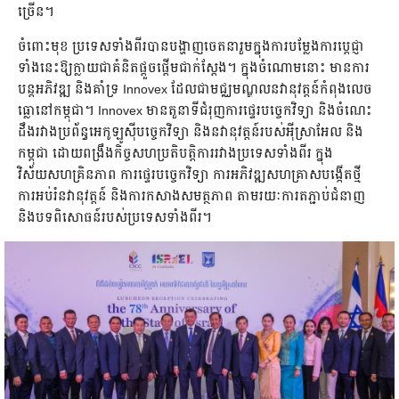
ច្រើន។
ចំពោះមុខ ប្រទេសទាំងពីរបានបង្ហាញចេតនារួមក្នុងការបម្លែងការប្តេជ្ញា
ទាំងនេះឱ្យក្លាយជាគំនិតផ្តួចផ្តើមជាក់ស្តែង។ ក្នុងចំណោមនោះ មានការ
បន្តអភិវឌ្ឍ និងគាំទ្រ Innovex ដែលជាមជ្ឈមណ្ឌលនវានុវត្តន៍កំពុងលេច
ធ្លោនៅកម្ពុជា។ Innovex មានតួនាទីជំរុញការផ្ទេរបច្ចេកវិទ្យា និងចំណេះ
ដឹងរវាងប្រព័ន្ធអេកូឡូស៊ីបច្ចេកវិទ្យា និងនវានុវត្តន៍របស់អុីស្រាអែល និង
កម្ពុជា ដោយពង្រឹងកិច្ចសហប្រតិបត្តិការរវាងប្រទេសទាំងពីរ ក្នុង
វិស័យសហគ្រិនភាព ការផ្ទេរបច្ចេកវិទ្យា ការអភិវឌ្ឍសហគ្រាសបង្កើតថ្មី
ការអប់រំនវានុវត្តន៍ និងការកសាងសមត្ថភាព តាមរយៈការតភ្ជាប់ជំនាញ
និងបទពិសោធន៍របស់ប្រទេសទាំងពីរ។