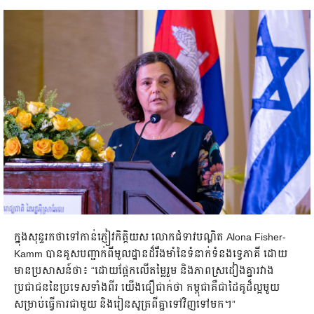
ក្នុងសុន្ទរកថាទៅកាន់ភ្ញៀវកិត្តិយស លោកជំទាវបណ្ឌិត Alona Fisher-
Kamm បានគូសបញ្ជាក់ពីមូលដ្ឋានដ៏រឹងមាំនៃទំនាក់ទំនងទ្វេភាគី ដោយ
មានប្រសាសន៍ថា៖ “ដោយផ្អែកលើតម្លៃរួម និងភាពស្រដៀងគ្នារវាង
ប្រជាជននៃប្រទេសទាំងពីរ យើងជឿជាក់ថា កម្ពុជាគឺជាដៃគូដ៏ល្អមួយ
សម្រាប់ធ្វើការជាមួយ និងរៀនសូត្រពីគ្នាទៅវិញទៅមក។”