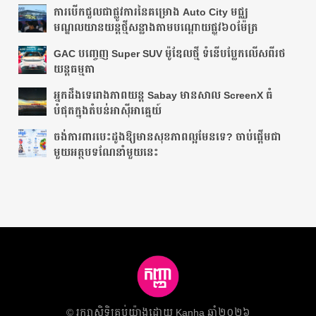
ការបើកជួលជាផ្លូវការនៃគម្រោង Auto City មជ្ឈ
មណ្ឌលយានយន្តថ្មីសន្លាងតាមបណ្ដោយ​ផ្លូវ​៦០ម៉ែត្រ
GAC បញ្ចេញ Super SUV ម៉ូឌែលថ្មី ទំនើបប្លែកលើសពីរថ
យន្តធម្មតា
អ្នក​ដឹង​ទេ​រោង​ភាព​យន្ត​ Sabay មាន​សាល ScreenX ធំ​
បំផុត​ក្នុង​តំបន់​អាស៊ីអាគ្នេយ៍​
ចង់ការពារបេះដូងឱ្យមានសុខភាពល្អមែនទេ? ចាប់ផ្តើមជា
មួយអត្ថបទណែនាំមួយនេះ
​© រក្សា​សិទ្ធិ​គ្រប់​យ៉ាង​ដោយ​ Kanha ឆ្នាំ២០២៦