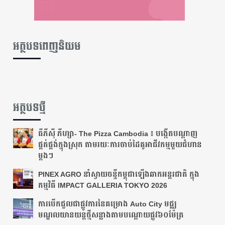
អត្ថបទពេញនិយម
អត្ថបទថ្មី
ធីភីស៊ី ភីហ្សា- The Pizza Cambodia ៖ បង្កើតបណ្តាញ
ផ្គត់ផ្គង់ក្នុងស្រុក តាមរយៈការចាប់ដៃគូអាជីវកម្មមួយជំហាន
ម្តងៗ
PINEX AGRO នាំស្វាយចន្ទីកម្ពុជាឡើងឆាកអន្តរជាតិ ក្នុង
កម្មវិធី IMPACT GALLERIA TOKYO 2026
ការបើកជួលជាផ្លូវការនៃគម្រោង Auto City មជ្ឈ
មណ្ឌលយានយន្តថ្មីសន្លាងតាមបណ្ដោយ​ផ្លូវ​៦០ម៉ែត្រ