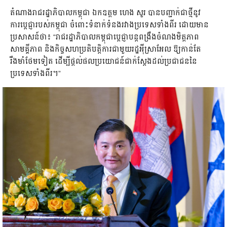
តំណាងរាជរដ្ឋាភិបាលកម្ពុជា ឯកឧត្តម ហេង សួរ បានបញ្ជាក់ជាថ្មីនូវ
ការប្តេជ្ញារបស់កម្ពុជា ចំពោះទំនាក់ទំនងរវាងប្រទេសទាំងពីរ ដោយមាន
ប្រសាសន៍ថា៖ “រាជរដ្ឋាភិបាលកម្ពុជាប្តេជ្ញាបន្តពង្រឹងចំណងមិត្តភាព
សាមគ្គីភាព និងកិច្ចសហប្រតិបត្តិការជាមួយរដ្ឋអុីស្រាអែល ឱ្យកាន់តែ
រឹងមាំថែមទៀត ដើម្បីផ្តល់ផលប្រយោជន៍ជាក់ស្តែងដល់ប្រជាជននៃ
ប្រទេសទាំងពីរ។”