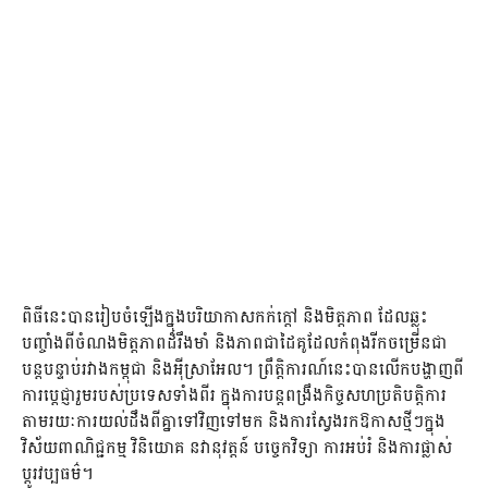
ពិធីនេះបានរៀបចំឡើងក្នុងបរិយាកាសកក់ក្តៅ និងមិត្តភាព ដែលឆ្លុះ
បញ្ចាំងពីចំណងមិត្តភាពដ៏រឹងមាំ និងភាពជាដៃគូដែលកំពុងរីកចម្រើនជា
បន្តបន្ទាប់រវាងកម្ពុជា និងអុីស្រាអែល។ ព្រឹត្តិការណ៍នេះបានលើកបង្ហាញពី
ការប្តេជ្ញារួមរបស់ប្រទេសទាំងពីរ ក្នុងការបន្តពង្រឹងកិច្ចសហប្រតិបត្តិការ
តាមរយៈការយល់ដឹងពីគ្នាទៅវិញទៅមក និងការស្វែងរកឱកាសថ្មីៗក្នុង
វិស័យពាណិជ្ជកម្ម វិនិយោគ នវានុវត្តន៍ បច្ចេកវិទ្យា ការអប់រំ និងការផ្លាស់
ប្តូរវប្បធម៌។