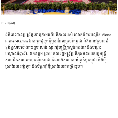
ពាណិជ្ជកម្ម
ពិធីនេះបានប្រព្រឹត្តទៅក្រោមអធិបតីភាពរបស់ លោកជំទាវបណ្ឌិត Alona
Fisher-Kamm ឯកអគ្គរដ្ឋទូតអុីស្រាអែលប្រចាំកម្ពុជា និងមានវត្តមានដ៏
ខ្ពង់ខ្ពស់របស់ ឯកឧត្តម ហេង សួរ រដ្ឋមន្ត្រីក្រសួងការងារ និងបណ្តុះ
បណ្តាលវិជ្ជាជីវៈ ឯកឧត្តម ព្រាប កុល រដ្ឋមន្ត្រីប្រតិភូអមនាយករដ្ឋមន្ត្រី
សមាជិកសមាគមឧកញ៉ាកម្ពុជា តំណាងសហគមន៍ធុរកិច្ចកម្ពុជា និងអុី
ស្រាអែល អង្គទូត និងមិត្តភក្តិអុីស្រាអែលជាច្រើនរូប។