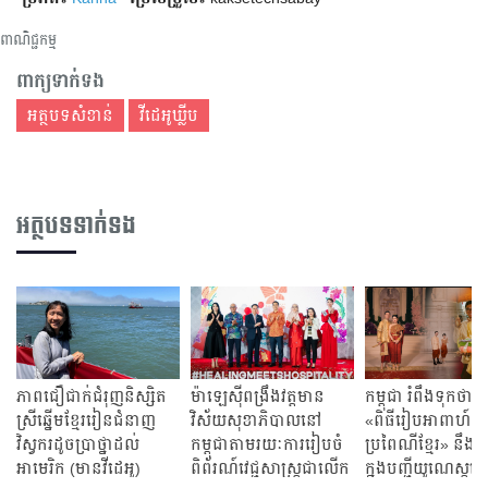
ពាណិជ្ជកម្ម
ពាក្យទាក់ទង
អត្ថបទសំខាន់
វីដេអូឃ្លីប
អត្ថបទទាក់ទង
ភាពជឿជាក់ជំរុញនិស្សិត
ម៉ាឡេស៊ីពង្រឹងវត្តមាន
កម្ពុជា រំពឹងទុកថា
ស្រីឆ្នើមខ្មែររៀនជំនាញ
វិស័យសុខាភិបាលនៅ
«ពិធីរៀបអាពាហ៍ពិ
វិស្វករដូចប្រាថ្នាដល់
កម្ពុជា​តាមរយៈការរៀបចំ
ប្រពៃណីខ្មែរ» នឹងត្រ
អាមេរិក (មានវីដេអូ)
ពិព័រណ៍វេជ្ជសាស្ត្រជាលើក
ក្នុងបញ្ជីយូណេស្កូន