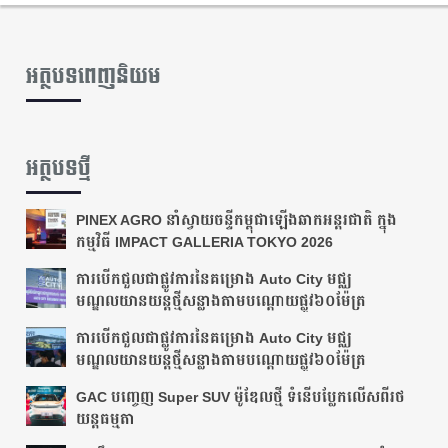
ដំបូងរបស់​ខ្លួន
ឆ្នាំ២០២៦
អត្ថបទពេញនិយម
អត្ថបទថ្មី
PINEX AGRO នាំស្វាយចន្ទីកម្ពុជាឡើងឆាកអន្តរជាតិ ក្នុង
កម្មវិធី IMPACT GALLERIA TOKYO 2026
ការបើកជួលជាផ្លូវការនៃគម្រោង Auto City មជ្ឈ
មណ្ឌលយានយន្តថ្មីសន្លាងតាមបណ្ដោយ​ផ្លូវ​៦០ម៉ែត្រ
ការបើកជួលជាផ្លូវការនៃគម្រោង Auto City មជ្ឈ
មណ្ឌលយានយន្តថ្មីសន្លាងតាមបណ្ដោយ​ផ្លូវ​៦០ម៉ែត្រ
GAC បញ្ចេញ Super SUV ម៉ូឌែលថ្មី ទំនើបប្លែកលើសពីរថ
យន្តធម្មតា