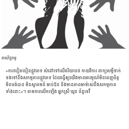
ពាណិជ្ជកម្ម
«​ការ​បៀត​បៀន​ផ្លូវ​ភេទ សំ​ដៅ​ទៅ​លើ​ឥរិយាបថ កាយ​វិការ ពាក្យ​សម្ដី​ទាក់​
ទង​ទៅ​នឹង​សកម្មភាព​ផ្លូវ​ភេទ​ ដែល​ធ្វើ​ឲ្យ​យើង​មាន​អារម្មណ៍​មិន​ពេញ​ចិត្ត
មិន​ចង់​បាន មិន​ស្វាគមន៍ អាប់​ឱន និង​មាន​ភាព​អា​ម៉ាស់​នឹង​សកម្មភាព​
ទាំងនោះ»​។ តាម​ការ​លើក​ឡើង អ្នកស្រី ​ឃួ​ន ច័ន្ទ​ទេវី