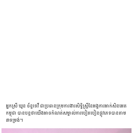
អ្នកស្រី ឃួន ច័ន្ទទេវី ជា​ប្រធាន​ក្រុម​ការងារ​សិទ្ធិ​ស្រ្តី​នៃ​អង្គការ​អាក់​សិន​អេត​
កម្ពុជា បាន​បន្ត​ថា​យើង​អាច​​កំណត់​សម្គាល់​ការ​បៀត​បៀ​ន​ផ្លូវ​ភេទ​បាន​តាម
៣ទម្រង់។