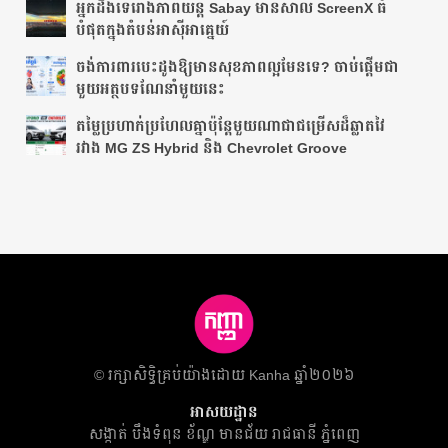
អ្នក​ដឹង​ទេ​រោង​ភាព​យន្ត​ Sabay មាន​សាល ScreenX ធំ​
បំផុត​ក្នុង​តំបន់​អាស៊ីអាគ្នេយ៍​
ចង់ការពារបេះដូងឱ្យមានសុខភាពល្អមែនទេ? ចាប់ផ្តើមជា
មួយអត្ថបទណែនាំមួយនេះ
តម្លៃប្រហាក់ប្រហែលគ្នាប៉ុន្តែមួយណាជាជម្រើសដ៏ឆ្លាតវៃ
រវាង MG ZS Hybrid និង Chevrolet Groove
​© រក្សា​សិទ្ធិ​គ្រប់​យ៉ាង​ដោយ​ Kanha ឆ្នាំ២០២៦
អាសយដ្ឋាន
សង្កាត់ បឹងទំពុន ខ័ណ្ឌ មានជ័យ​ រាជធានី ភ្នំពេញ