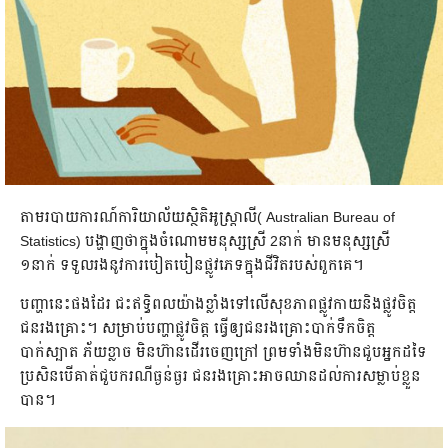
តាម​របាយ​ការណ៍​ការិយាល័យ​ស្ថិតិ​អូស្ត្រាលី( Australian Bureau of
Statistics) បង្ហាញ​ថា​ក្នុង​ចំណោម​មនុស្ស​ស្រី 2នាក់ មាន​មនុស្ស​ស្រី​
១នាក់ ទទួល​រង​នូវ​ការ​បៀត​បៀ​ន​ផ្លូវ​ភេទ​ក្នុង​ជីវិត​របស់​ពួក​គេ។
បញ្ហា​នេះ​ផង​ដែរ​ ជះ​ឥទ្ធិ​ពល​យ៉ាង​ខ្លាំង​ទៅ​លើ​សុខ​ភាព​ផ្លូវ​កាយ​និង​ផ្លូវចិត្ត​
ជនរងគ្រោះ។ សម្រាប់​បញ្ហា​ផ្លូវចិត្ត​ ធ្វើ​ឲ្យ​ជន​រង​គ្រោះ​បាក់​ទឹកចិត្ត
បាក់ស្បាត ភ័យខ្លាច មិន​ហ៊ាន​ដើរ​ចេញ​ក្រៅ ព្រម​ទាំង​មិន​ហ៊ាន​ជួប​អ្នក​ដទៃ
ប្រសិន​បើ​គាត់​ជួប​ករណី​ធ្ងន់ធ្ងរ ជន​រង​គ្រោះ​អាច​ឈាន​ដល់​ការ​សម្លាប់​ខ្លួន​
បាន។