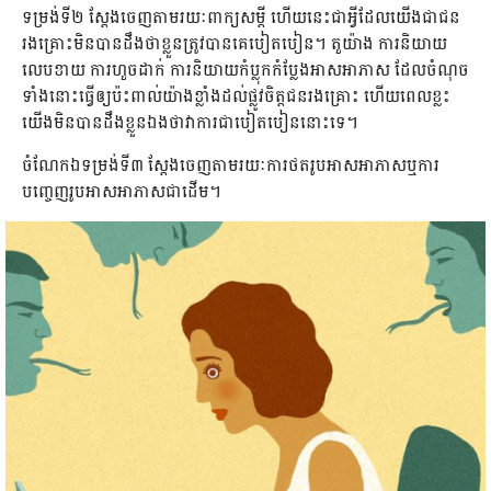
ទម្រង់ទី២ ស្ដែង​ចេញ​តាម​រយៈ​ពាក្យ​សម្ដី ហើយ​នេះ​ជា​អ្វី​ដែល​យើង​ជា​ជន​
រង​គ្រោះ​មិន​បាន​ដឹង​ថា​ខ្លួន​ត្រូវ​បាន​គេ​បៀត​បៀ​ន។ តួយ៉ាង ការ​និយាយ​
លេប​ខា​យ​ ការ​ហួច​ដាក់​ ការ​និយាយ​កំប្លុកកំប្លែង​អាសអាភាស ដែល​ចំណុច​
ទាំងនោះ​ធ្វើ​ឲ្យ​ប៉ះ​ពាល់​យ៉ាង​ខ្លាំង​ដល់​​ផ្លូវ​ចិត្ត​ជន​រង​គ្រោះ ហើយ​ពេល​ខ្លះ
យើង​មិន​បាន​ដឹង​ខ្លួន​ឯង​ថា​វា​ការ​ជា​បៀត​បៀ​ន​នោះ​ទេ។
ចំណែក​ឯ​ទម្រង់​ទី៣ ស្ដែង​ចេញ​តាម​រយៈ​ការ​ថត​រូប​អាស​អា​ភា​ស​ឬ​ការ​
បញ្ចេញ​រូប​អាស​អាភាស​ជា​ដើម។