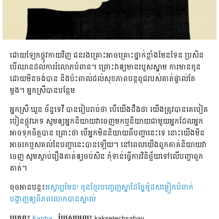
​ដោយ​ឡែក​ផ្លូវ​កាយ​វិញ ជន​រង​គ្រោះ​អាច​គ្រោះ​ថ្នាក់​ខ្លាំង​មែនទែន ប្រសិន​
បើ​ឈាន​ដល់​ការ​រំលោភ​បំពាន។ ព្រោះ​វា​ឲ្យ​មាន​របួស​ស្នាម ការ​មាន​កូន​
ដោយ​មិន​ចង់​បាន និង​ប៉ះពាល់​ដល់​សុខភាព​បន្ត​ពូជ​របស់​គាត់​ផ្ទាល់​តែ
ម្ដង។ អ្នក​ស្រី​បាន​បន្ថែម
អ្នកស្រី ឃួន ច័ន្ទទេវី បាន​រៀប​រាប់​ថា បើ​យើង​ដឹង​ថា យើង​ត្រូវ​បាន​គេ​បៀត​
បៀន​ផ្លូវ​ភេទ ​សូម​ឲ្យ​អ្នក​និយាយ​វា​ចេញ​មក​ឬ​និយាយ​ជាមួយ​អ្នក​ដែល​អ្នក​
អាច​ទុក​ចិត្ត​បាន ព្រោះថា បើ​អ្នក​មិន​និយាយ​ពី​បញ្ហា​នេះ​ទេ នោះ​យើង​មិន​
អាច​រក​ឬ​ស​គល់​នៃ​បញ្ហា​នេះ​បាន​ឡើយ។​ នៅ​ពេល​យើង​ពួក​គាត់​និយាយ​វា​
ចេញ សូម​ស្ដាប់​រឿង​គាត់​ឲ្យ​ចប់​សិន កុំ​ទាន់​ធ្វើ​ការ​វិនិច្ឆ័យ​ទៅ​លើ​បញ្ហា​ពួក​
គាត់។​
ចុចអានបន្ត៖
អស្ចារ្យមែន! កូនខ្មែរបញ្ចេញស្នាដៃច្នៃម៉ូដសម្លៀកបំពាក់
បង្ហាញឲ្យពិភពលោកបានស្គាល់
ប្រភព៖
Kanha
ប្រែ​សម្រួល៖
kaksetechsabay