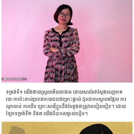
ទម្រង់​ទី១ យើង​ងាយ​ស្រួល​មើល​ជាង​គេ ដោយ​សារ​តែ​វា​ស្ដែង​ចេញ​តាម​
រយៈ​ការ​ប៉ះ​ពាល់​រូបរាង​កាយ​ជន​រង​គ្រោះ​ផ្ទាល់ ដូច​ជា​ការ​ស្ទាប​អង្អែល ការ​
លូក​លាន់ ការ​ថើប ព្រោះ​សា​ម៉ី​ខ្លួន​ដឹង​តែ​ម្ដង​ថា​ត្រូវ​គេ​បៀត​បៀន។ ដោយ​
ឡែក​ទម្រង់ទី២ និង៣ យើង​ពិបាក​សម្គាល់​បន្តិច។