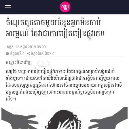
Toggle
navigation
ចំណុច​តូច​តាច​មួយ​ចំនួន​អ្នក​មិន​ចាប់​
អារម្មណ៍ តែ​វា​ជា​ការ​បៀត​បៀ​ន​ផ្លូវ​ភេទ
សុក្រ, 13 កញ្ញា 2019 08:30
ចំនួនមតិ
0
|
ចំនួនចែករំលែក 0
ចន្លោះមិនឃើញ
សព្វថ្ងៃ បញ្ហា​ការ​បៀត​បៀន​ផ្លូវ​ភេទ​នៅ​តែ​ជា​កង្វល់​សម្រាប់​សង្គម​ជាតិ​
ទាំងមូល។ ដោយ​សារ​តែ​យើង​មើល​ឃើញ​ថា​វា​ជា​ទង្វើ​មិន​គប្បី​មួយ កាល​
ដែល​មនុស្ស​ម្នាក់​ឬ​ច្រើន​នាក់​ហ៊ាន​ទៅ​បំពាន​ឬ​លេប​​ខា​យ​ពាក្យសម្ដី​ទៅ​លើ​
បុគ្គល​ម្នាក់​ដោយ​ធ្វើ​ឲ្យ​បុគ្គល​នោះ​មាន​អារម្មណ៍​ខ្លាច​ឬ​មិន​ពេញ​ចិត្ត​ជា​​
ដើម។