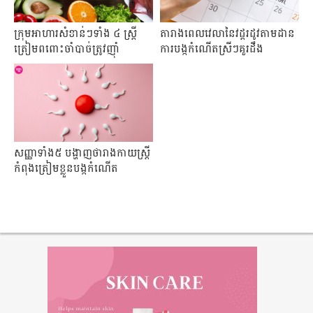
ក្រុមអាហារសំខាន់ៗទាំង ៤ ស្រ្តី
តារាងពេលវេលានៃ​វដ្ដរដូវ​តាមដាន
ត្រៀមពពោះចាំបាច់ត្រូវញ៉ាំ
ការបង្កកំណើតស្រីៗគួរដឹង
សញ្ញាទាំង៥ បង្ហាញថា​រាងកាយស្រ្តី
កំពុងត្រៀមខ្លួនបង្កកំណើត