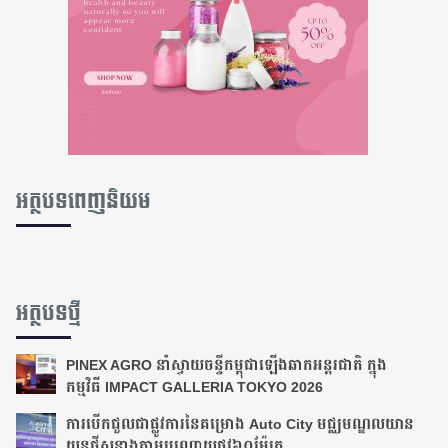
អត្ថបទពេញនិយម
អត្ថបទថ្មី
PINEX AGRO នាំស្វាយចន្ទីកម្ពុជាឡើងឆាកអន្តរជាតិ ក្នុង
កម្មវិធី IMPACT GALLERIA TOKYO 2026
ការបើកជួលជាផ្លូវការនៃគម្រោង Auto City មជ្ឈមណ្ឌលយាន
យន្តថ្មីសន្លាងតាមបណ្ដោយ​ផ្លូវ​៦០ម៉ែត្រ