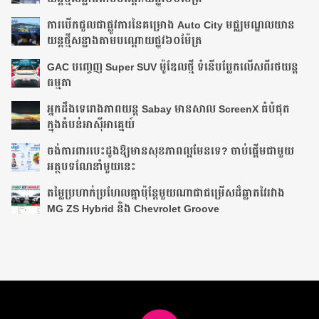
ការបើកជួលជាផ្លូវការនៃគម្រោង Auto City មជ្ឈមណ្ឌលយាន
យន្តថ្មីសន្លាងតាមបណ្ដោយ​ផ្លូវ​៦០ម៉ែត្រ
GAC បញ្ចេញ Super SUV ម៉ូឌែលថ្មី ទំនើបប្លែកលើសពីរថយន្ត
ធម្មតា
អ្នក​ដឹង​ទេ​រោង​ភាព​យន្ត​ Sabay មាន​សាល ScreenX ធំ​បំផុត​
ក្នុង​តំបន់​អាស៊ីអាគ្នេយ៍​
ចង់ការពារបេះដូងឱ្យមានសុខភាពល្អមែនទេ? ចាប់ផ្តើមជាមួយ
អត្ថបទណែនាំមួយនេះ
តម្លៃប្រហាក់ប្រហែលគ្នាប៉ុន្តែមួយណាជាជម្រើសដ៏ឆ្លាតវៃរវាង
MG ZS Hybrid និង Chevrolet Groove