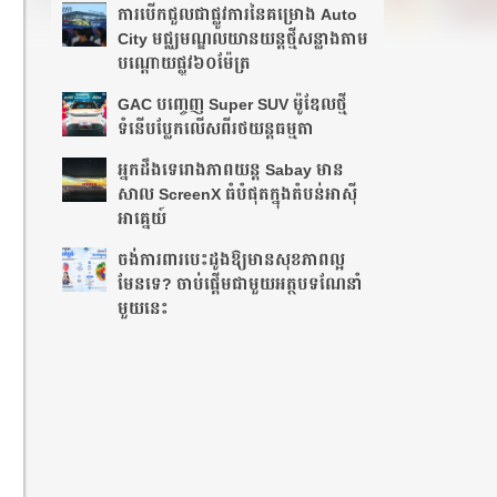
ការបើកជួលជាផ្លូវការនៃគម្រោង Auto
City មជ្ឈមណ្ឌលយានយន្តថ្មីសន្លាងតាម
បណ្ដោយ​ផ្លូវ​៦០ម៉ែត្រ
GAC បញ្ចេញ Super SUV ម៉ូឌែលថ្មី
ទំនើបប្លែកលើសពីរថយន្តធម្មតា
អ្នក​ដឹង​ទេ​រោង​ភាព​យន្ត​ Sabay មាន​
សាល ScreenX ធំ​បំផុត​ក្នុង​តំបន់​អាស៊ី
អាគ្នេយ៍​
ចង់ការពារបេះដូងឱ្យមានសុខភាពល្អ
មែនទេ? ចាប់ផ្តើមជាមួយអត្ថបទណែនាំ
មួយនេះ