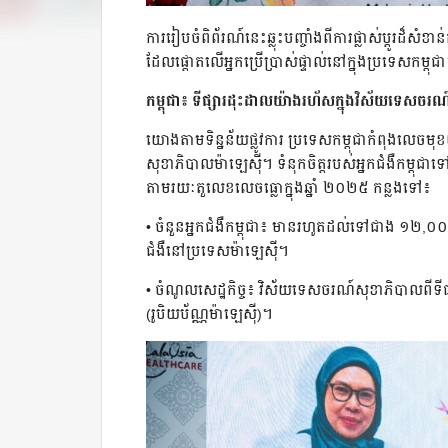
ការរៀបចំពិព័រណ៍នេះឆ្លុះបញ្ចាំងពីការផ្លាស់ប្តូរដ៏សំ
ដែលផ្តោតលើអ្នកប្រើប្រាស់ផ្ទាល់នៅក្នុងប្រទេសកម្ពុជ
កម្ពុជា៖ ទីផ្សារដុះដាលយ៉ាងរហ័សក្នុងវិស័យទេសចរណ៍វេ
យោងតាមទិន្នន័យផ្លូវការ ប្រទេសកម្ពុជាកំពុងលេចមុខយ
សុខាភិបាលម៉ាឡេស៊ី។ ទំនុកចិត្តរបស់អ្នកជំងឺកម្ពុជ
តាមរយៈតួលេខលេចធ្លោក្នុងឆ្នាំ ២០២៥ កន្លងទៅ៖
• ចំនួនអ្នកជំងឺកម្ពុជា៖ មានរហូតដល់ទៅជាង ១២,
ជំងឺនៅប្រទេសម៉ាឡេស៊ី។
• ចំណូលសេដ្ឋកិច្ច៖ វិស័យទេសចរណ៍សុខាភិបាលពីទី
(រូបិយប័ណ្ណម៉ាឡេស៊ី)។