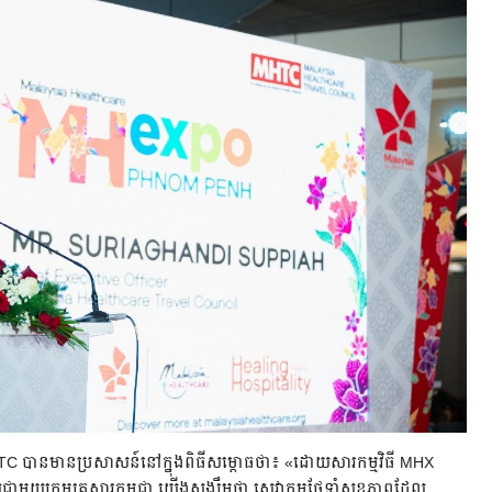
TC បានមានប្រសាសន៍នៅក្នុងពិធីសម្ពោធថា៖ «ដោយសារកម្មវិធី MHX
ាល់ជាមួយក្រុមគ្រួសារកម្ពុជា យើងសង្ឃឹមថា សេវាកម្មថែទាំសុខភាពដែល