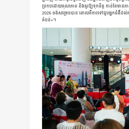
ប្រកបដោយគុណភាព និងគួរឱ្យទុកចិត្ត កាន់តែមាន
2026 ចង់សម្រេចបាន ពោលគឺការទៅជួបអ្នកជំងឺដល់ក
តំបន់»។