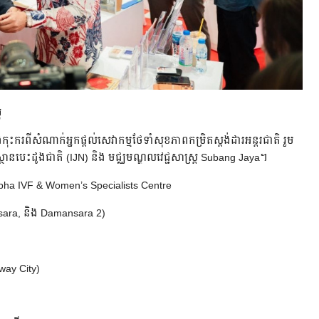
រ
ុះករពីសំណាក់អ្នកផ្តល់សេវាកម្មថែទាំសុខភាពកម្រិតស្តង់ដារអន្តរជាតិ រួម
ស្ថានបេះដូងជាតិ (IJN) និង មជ្ឈមណ្ឌលវេជ្ជសាស្ត្រ Subang Jaya។
Alpha IVF & Women’s Specialists Centre
sara, និង Damansara 2)
way City)