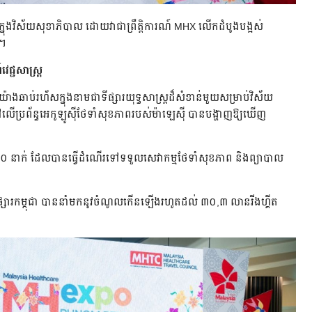
ខាន់ក្នុងវិស័យសុខាភិបាល ដោយវាជាព្រឹត្តិការណ៍ MHX លើកដំបូងបង្អស់
ា។
ជ្ជសាស្ត្រ
៉ាងឆាប់រហ័សក្នុងនាមជាទីផ្សារយុទ្ធសាស្ត្រដ៏សំខាន់មួយសម្រាប់វិស័យ
ាទៅលើប្រព័ន្ធអេកូឡូស៊ីថែទាំសុខភាពរបស់ម៉ាឡេស៊ី បានបង្ហាញឱ្យឃើញ
០០០ នាក់ ដែលបានធ្វើដំណើរទៅទទួលសេវាកម្មថែទាំសុខភាព និងព្យាបាល
ផ្សារកម្ពុជា បាននាំមកនូវចំណូលកើនឡើងរហូតដល់ ៣០,៣ លានរីងហ្គីត