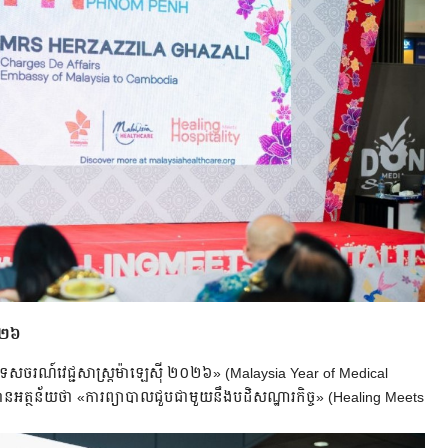
២០២៦
ាំទេសចរណ៍វេជ្ជសាស្ត្រម៉ាឡេស៊ី ២០២៦» (Malaysia Year of Medical
អត្ថន័យថា «ការព្យាបាលជួបជាមួយនឹងបដិសណ្ឋារកិច្ច» (Healing Meets