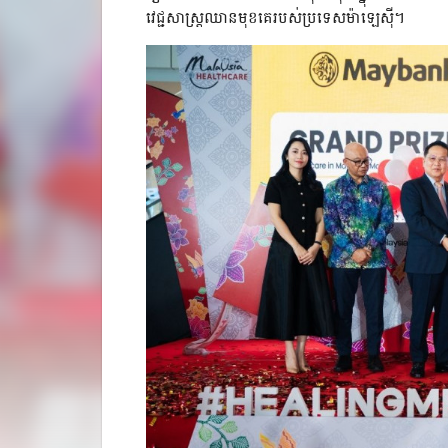
វេជ្ជសាស្ត្រឈានមុខគេរបស់ប្រទេសម៉ាឡេស៊ី។