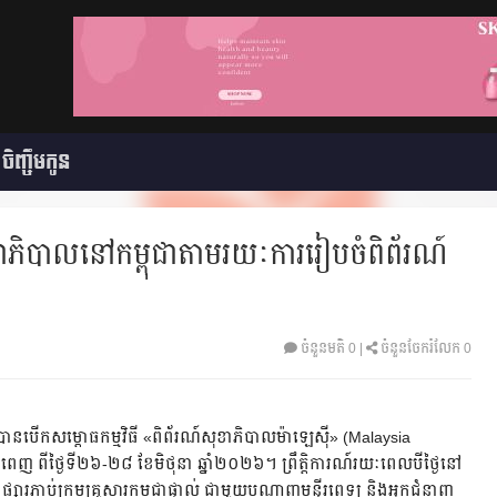
ចិញ្ចឹមកូន
ខាភិបាលនៅកម្ពុជា​តាមរយៈការរៀបចំពិព័រណ៍
ចំនួនមតិ
0
|
ចំនួនចែករំលែក 0
ន​បើក​សម្ពោធ​កម្មវិធី «ពិព័រណ៍សុខាភិបាលម៉ាឡេស៊ី» (Malaysia
្នំពេញ ពីថ្ងៃទី២៦-២៨ ខែមិថុនា ឆ្នាំ២០២៦។ ព្រឹត្តិការណ៍រយៈពេលបីថ្ងៃនៅ
រភ្ជាប់ក្រុមគ្រួសារកម្ពុជាផ្ទាល់ ជាមួយបណ្តាញមន្ទីរពេទ្យ និងអ្នកជំនាញ