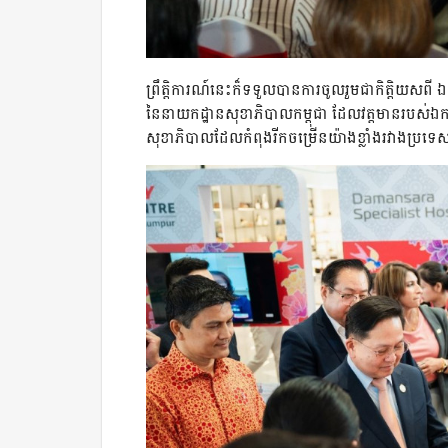
ព្រឹត្តិការណ៍នេះក៏ទទួលបានការចូលរួមជាកិត្តិយសពី ឯ
នៃនាយកដ្ឋានសុខាភិបាលកម្ពុជា ដែលវត្តមានរបស់ឯកឧត
សុខាភិបាលដែលកំពុងរីកចម្រើនយ៉ាងខ្លាំងរវាងប្រទេ