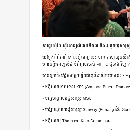
ការជួបជុំនៃមន្ទីរពេទ្យលំដាប់កំពូល និងដៃគូយុទ្ធសាស្ត្
នៅក្នុងពិព័រណ៍ MHX ភ្នំពេញ នេះ មានការចូលរួមយ៉ាងក
មានមន្ទីរពេទ្យលំដាប់កំពូលរបស់ MHTC ដូចជា វិទ្យា
មានស្ថាប័នវេជ្ជសាស្ត្រល្បីៗជាច្រើនទៀតរួមមាន៖ • 
• មន្ទីរពេទ្យឯកទេស KPJ (Ampang Puteri, Daman
• មជ្ឈមណ្ឌលវេជ្ជសាស្ត្រ MSU
• មជ្ឈមណ្ឌលវេជ្ជសាស្ត្រ Sunway (Penang និង Sun
• មន្ទីរពេទ្យ Thomson Kota Damansara