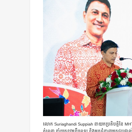
លោក Suriaghandi Suppiah នាយកប្រតិបត្តិនៃ MH
ភ្នំពេញ នាំយកនូវមន្ទីរពេទ្យ និងអ្នកជំនាញមកជួបផ្ទ