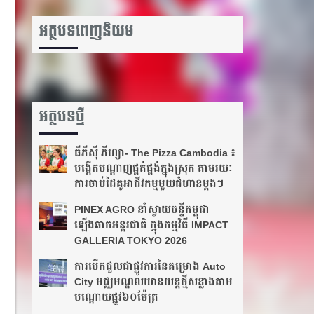
អត្ថបទពេញនិយម
អត្ថបទថ្មី
ធីភីស៊ី ភីហ្សា- The Pizza Cambodia ៖
បង្កើតបណ្តាញផ្គត់ផ្គង់ក្នុងស្រុក តាមរយៈ
ការចាប់ដៃគូអាជីវកម្មមួយជំហានម្តងៗ
PINEX AGRO នាំស្វាយចន្ទីកម្ពុជា
ឡើងឆាកអន្តរជាតិ ក្នុងកម្មវិធី IMPACT
GALLERIA TOKYO 2026
ការបើកជួលជាផ្លូវការនៃគម្រោង Auto
City មជ្ឈមណ្ឌលយានយន្តថ្មីសន្លាងតាម
បណ្ដោយ​ផ្លូវ​៦០ម៉ែត្រ