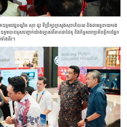
កឧត្តមវេជ្ជបណ្ឌិត សុខ ជួរ ទីប្រឹក្សាក្រសួងសុខាភិបាល និងជាអគ្គនាយករង
្តមបានគូសបញ្ជាក់យ៉ាងច្បាស់ពីភាពជាដៃគូ និងកិច្ចសហប្រតិបត្តិការផ្នែក
សទាំងពីរ។