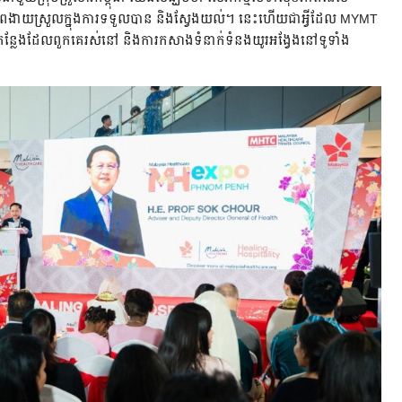
ភាពងាយស្រួលក្នុងការទទួលបាន និងស្វែងយល់។ នេះហើយជាអ្វីដែល MYMT
ន្លែងដែលពួកគេរស់នៅ និងការកសាងទំនាក់ទំនងយូរអង្វែងនៅទូទាំង