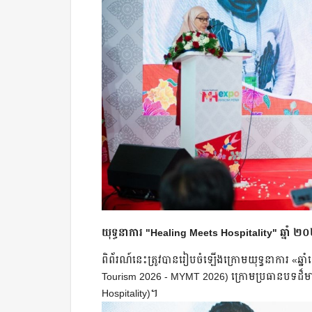
យុទ្ធនាការ "Healing Meets Hospitality" ឆ្នាំ 
ពិព័រណ៍នេះត្រូវបានរៀបចំឡើងក្រោមយុទ្ធនាការ «ឆ្ន
Tourism 2026 - MYMT 2026) ក្រោមប្រធានបទដ៏មាន
Hospitality)។