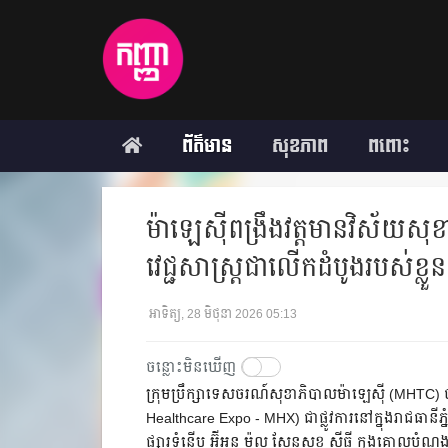
ព័ត៌មាន
សុខភាព
ពពោះ
ម៉ាឡេស៊ីពង្រឹងវត្តមានវិស័យសុ
វេជ្ជសាស្ត្រជាលើកដំបូងរបស់​ខ្លួន
អាទិត្យ, 28 មិថុនា 2026 05:13
ចន្លោះមិនឃើញ
ក្រុមប្រឹក្សាទេសចរណ៍សុខាភិបាលម៉ាឡេស៊ី (MHTC) បា
Healthcare Expo - MHX) ជាផ្លូវការនៅក្នុងរាជធានីភ
ផ្សារទំនើប អ៊ីអន ម៉ល សែនសុខ ស៊ីធី ក្នុងគោលបំណងផ្សា