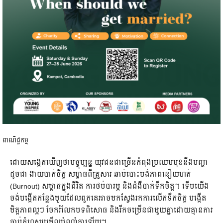
ពាណិជ្ជកម្ម
ដោយសង្កេតឃើញថាបច្ចុប្បន្ន យុវជនជាច្រើនកំពុងប្រឈមមុខនឹងបញ្ហា
ដូចជា ងាយបាក់ចិត្ត សម្ពាធពីគ្រួសារ ឆាប់បោះបង់ភាពនឿយហត់
(Burnout) សម្ពាធក្នុងជីវិត ការថប់បារម្ភ និងជំងឺបាក់ទឹកចិត្ត។ ទើបយើង
ចង់បង្កើតកន្លែងមួយដែលពួកគេអាចមកស្វែងរកការលើកទឹកចិត្ត បង្កើត
មិត្តភាពល្អៗ ចែករំលែកបទពិសោធ និងរីកចម្រើនជាមួយគ្នាដោយគ្មានការ
ចាប់កំហុសឬមើលបំណាំគ្នាឡើយ។