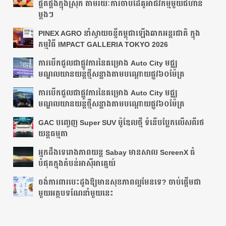
ផ្គត់ផ្គង់ក្នុងស្រុក តាមរយៈការចាប់ដៃគូអាជីវកម្មមួយជំហាន
ម្តងៗ
PINEX AGRO នាំស្វាយចន្ទីកម្ពុជាឡើងឆាកអន្តរជាតិ ក្នុង
កម្មវិធី IMPACT GALLERIA TOKYO 2026
ការបើកជួលជាផ្លូវការនៃគម្រោង Auto City មជ្ឈ
មណ្ឌលយានយន្តថ្មីសន្លាងតាមបណ្ដោយ​ផ្លូវ​៦០ម៉ែត្រ
ការបើកជួលជាផ្លូវការនៃគម្រោង Auto City មជ្ឈ
មណ្ឌលយានយន្តថ្មីសន្លាងតាមបណ្ដោយ​ផ្លូវ​៦០ម៉ែត្រ
GAC បញ្ចេញ Super SUV ម៉ូឌែលថ្មី ទំនើបប្លែកលើសពីរថ
យន្តធម្មតា
អ្នក​ដឹង​ទេ​រោង​ភាព​យន្ត​ Sabay មាន​សាល ScreenX ធំ​
បំផុត​ក្នុង​តំបន់​អាស៊ីអាគ្នេយ៍​
ចង់ការពារបេះដូងឱ្យមានសុខភាពល្អមែនទេ? ចាប់ផ្តើមជា
មួយអត្ថបទណែនាំមួយនេះ