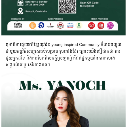
ក្រៅពីការជួយអភិវឌ្ឍយុវជន young inspired Community ក៏បានបញ្ចូល
ជាមួយកម្មវិធីសប្បុរសធម៌សម្រាប់កុមារផងដែរ ព្រោះយើងជឿជាក់ថា ការ
ជួយអ្នកដទៃ និងការចែករំលែកក្តីស្រឡាញ់ គឺជាផ្នែកមួយនៃការកសាង
សង្គមដែលប្រសើរជាងមុន។