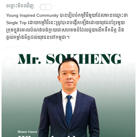
ចន្លោះមិនឃើញ
Young Inspired Community បានរៀបចំកម្មវិធីមួយដែលមានឈ្មោះថា
Single Trip ដោយកម្មវិធីនេះត្រូវបានបង្កើតឡើងដោយយុវជនខ្មែរមួយ
ក្រុមក្នុងគោលបំណងចង់ក្លាយជាសហគមន៍ដែលជួយលើកទឹកចិត្ត និង
ផ្តល់កម្លាំងចិត្តដល់យុវជននៅកម្ពុជា។