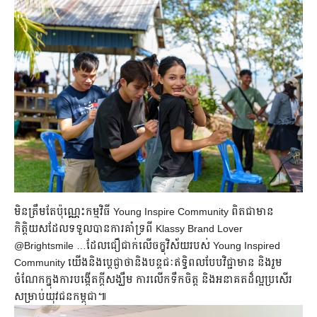
មិនត្រឹមតែប៉ុណ្ណ្ណេះកម្មវិធី Young Inspire Community ពិតជាមាន
កិត្តិយសដែលទទួលបានការគាំទ្រពី Klassy Brand Lover
@Brightsmile …ដែលជឿជាក់លើចក្ខុវិស័យរបស់ Young Inspired
Community យើងនិងប្តេជ្ងាថានិងបន្តជៈឥទ្ធិពលបែបវិជ្ជាមាន និងរួម
ចំណែកក្នុងការបង្កើតក្តីសង្ឃឹម ការលើកទឹកចិត្ត និងអនាគតដ៏ល្អប្រសើរ
សម្រាប់យុវជនកម្ពុជា៕