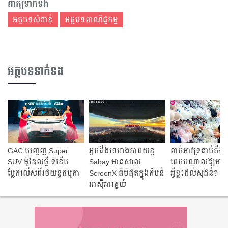
ពាក្យទាក់ទង
អត្ថបទសំខាន់
អត្ថបទពាណិជ្ជកម្ម
អត្ថបទទាក់ទង
GAC បញ្ចេញ Super
អ្នក​ដឹង​ទេ​រោង​ភាព​យន្ត​
ពាក់អាវទ្រនាប់តឹ
SUV ម៉ូឌែលថ្មី ទំនើប
Sabay មាន​សាល
ពេក​បណ្តាលឱ្យមាន​ប
ប្លែកលើសពីរថយន្តធម្មតា
ScreenX ធំ​បំផុត​ក្នុង​តំបន់​
អ្វី​ខ្លះ​ដល់​សុដន់?
អាស៊ីអាគ្នេយ៍​