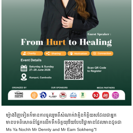
ម្យ៉ាងវិញទៀតក៏មានការចូលរួមពីសំណាក់វាគ្មិនកិត្តិយសដែលជាអ្នក
មានបទពិសោធន៍ផ្នែកលើកទឹកចិត្តយុវវ័យបែបវិជ្ជាមានដែលមានដូចជា
Ms Ya Nochh Mr Dennly and Mr Eam Sokheng។