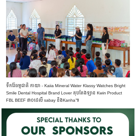
ទឹករ៉ែធម្មជាតិ កាយា - Kaiia Mineral Water Klassy Watches Bright
Smile Dental Hospital Brand Lover តុបតែងឡាន Kwin Product
FBL BEEF ៣០ដេលី sabay និងKanha៕