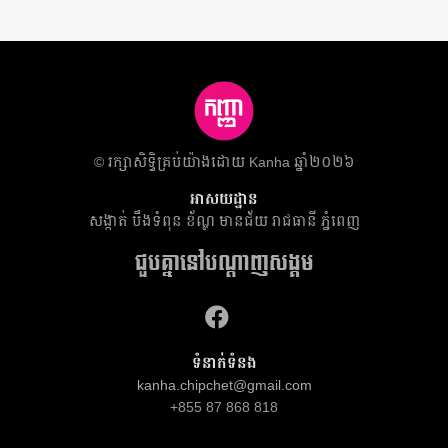
​© រក្សា​សិទ្ធិ​គ្រប់​យ៉ាង​ដោយ​ Kanha ឆ្នាំ២០២៦
អាសយដ្ឋាន
សង្កាត់ បឹងទំពុន ខ័ណ្ឌ មានជ័យ​ រាជធានី ភ្នំពេញ
ជួបគ្នានៅបណ្តាញសង្គម
ទំនាក់ទំនង
kanha.chipchet@gmail.com
+855 87 868 818