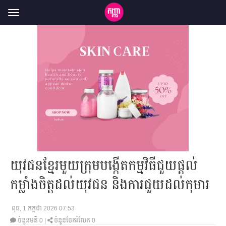
Toggle
navigation
យុវជនខ្មែរមួយក្រុមបង្កើតកម្មវិធីជួយ​ផ្តល់
កម្លាំងចិត្តដល់យុវជន និង​ការ​ជួយ​ដល់កុមារ
ពុធ, 1 កក្កដា 2026 07:53
ចំនួនមតិ
0
|
ចំនួនចែករំលែក 0