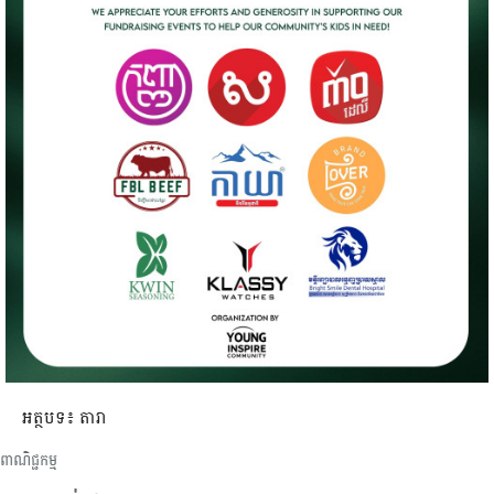
អត្ថបទ៖ តារា
ពាណិជ្ជកម្ម