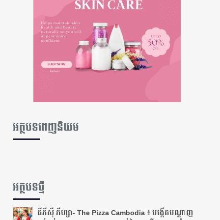
អត្ថបទពេញនិយម
អត្ថបទថ្មី
ធីភីស៊ី ភីហ្សា- The Pizza Cambodia ៖ បង្កើតបណ្តាញ