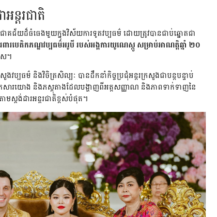
ាអន្តរជាតិ
ោគជ័យដ៏ធំធេងមួយក្នុងវិស័យការទូតវប្បធម៌ ដោយត្រូវបានជាប់ឆ្នោតជា
ារបេតិកភណ្ឌវប្បធម៌អរូបី របស់អង្គការយូណេស្កូ សម្រាប់អាណត្តិឆ្នាំ ២០
រីស។
ប្បធម៌ និងវិចិត្រសិល្បៈ បានដឹកនាំកិច្ចប្រជុំអន្តរក្រសួងជាបន្តបន្ទាប់
ល់ឯកសារយោង និងភស្តុតាងដែលបង្ហាញពីអត្តសញ្ញាណ និងភាពទាក់ទាញនៃ
មស្តង់ដារអន្តរជាតិខ្ពស់បំផុត។