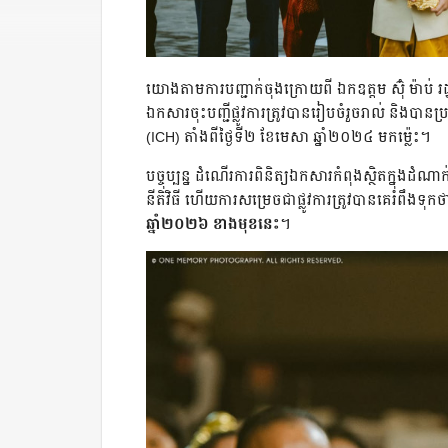
យោងតាមការបញ្ជាក់ចុងក្រោយពី ឯកឧត្តម ស៊ុំ ម៉ាប់ រដ្
ឯកសារចុះបញ្ជីផ្លូវការត្រូវបានរៀបចំរួចរាល់ និងបា
(ICH) តាំងពីថ្ងៃទី២ ខែមេសា ឆ្នាំ២០២៤ មកម្ល៉េះ។
បច្ចុប្បន្ន ដំណើរការពិនិត្យឯកសារកំពុងស្ថិតក្នុងដ
នីតិវិធី ហើយការសម្រេចជាផ្លូវការត្រូវបានគេរំពឹងទុកថា
ឆ្នាំ២០២៦ ខាងមុខនេះ
។