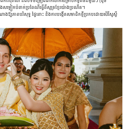
្លេងការបុរាណ និងបទចម្រៀងជាក់លាក់សម្រាប់កិច្ចពិធីនីមួយៗ (ដូច
សម្លៀកបំពាក់ប្រពៃណីធ្វើពីសូត្រខ្មែរយ៉ាងប្រណីត។
ំណាងឱ្យភាពបរិសុទ្ធ ផ្ទៃពោះ និងការបង្កើតសមាជិកថ្មីប្រកបដោយសិរីសួស្តី