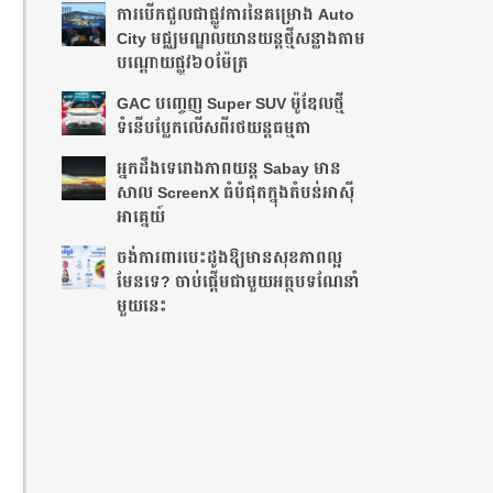
ការបើកជួលជាផ្លូវការនៃគម្រោង Auto
City មជ្ឈមណ្ឌលយានយន្តថ្មីសន្លាងតាម
បណ្ដោយ​ផ្លូវ​៦០ម៉ែត្រ
GAC បញ្ចេញ Super SUV ម៉ូឌែលថ្មី
ទំនើបប្លែកលើសពីរថយន្តធម្មតា
អ្នក​ដឹង​ទេ​រោង​ភាព​យន្ត​ Sabay មាន​
សាល ScreenX ធំ​បំផុត​ក្នុង​តំបន់​អាស៊ី
អាគ្នេយ៍​
ចង់ការពារបេះដូងឱ្យមានសុខភាពល្អ
មែនទេ? ចាប់ផ្តើមជាមួយអត្ថបទណែនាំ
មួយនេះ