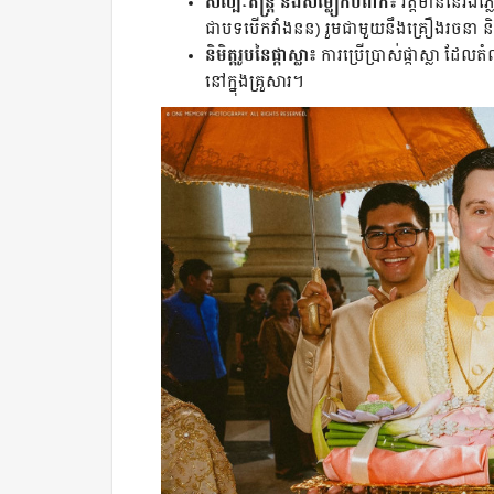
សិល្បៈតន្ត្រី និងសម្លៀកបំពាក់៖
វត្តមាននៃវង់ភ
ជាបទបើកវាំងនន) រួមជាមួយនឹងគ្រឿងរចនា និង
និមិត្តរូបនៃផ្កាស្លា៖
ការប្រើប្រាស់ផ្កាស្លា ដែលត
នៅក្នុងគ្រួសារ។