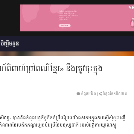
ចិញ្ចឹមកូន
៍ពិពាហ៍ប្រពៃណីខ្មែរ» នឹងត្រូវចុះក្នុង
ចំនួនមតិ
0
|
ចំនួនចែករំលែក 0
ិល្បៈ បាននិងកំពុងបន្តកិច្ចខិតខំប្រឹងប្រែងយ៉ាងសកម្មក្នុងការស្នើសុំចុះបញ្ជី
ីតំណាងនៃបេតិកភណ្ឌវប្បធម៌អរូបីនៃមនុស្សជាតិ របស់អង្គការយូណេស្កូ