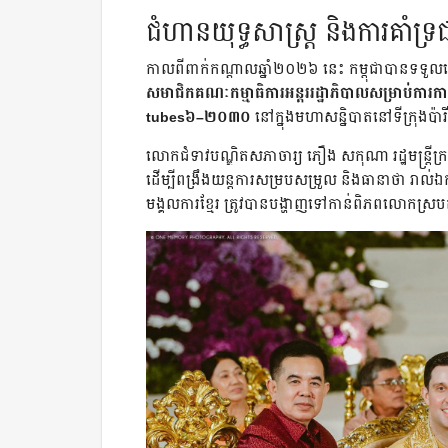
ជំហានយុទ្ធសាស្ត្រ និងការគាំទ្រជ
កាលពីពាក់កណ្តាលឆ្នាំ២០២៦ នេះ កម្ពុជាបានទទួលជ
សមាជិកគណៈកម្មាធិការអន្តររដ្ឋាភិបាលសម្រាប់ការការព
tubes៦–២០៣០
នៅក្នុងមហាសន្និបាតនៅទីក្រុងប៉ា
លោកជំទាវបណ្ឌិតសភាចារ្យ ភឿង សកុណា រដ្ឋមន្ត្រីក្រសួងវ
ដើម្បីពង្រឹងយន្តការសម្របសម្រួល និងធានាថា រា
មង្គលការខ្មែរ ត្រូវបានបង្ហាញទៅកាន់ពិភពលោកស្របតា