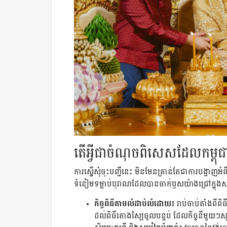
តើអ្វីជាចំណុចពិសេសដែលកម្ពុ
ការស្នើសុំចុះបញ្ជីនេះ មិនមែនគ្រាន់តែជាការបង្ហាញអំព
ទំនៀមទម្លាប់បុរាណដែលបានចាក់ឫសយ៉ាងជ្រៅក្នុងស
កិច្ចពិធីតាមលំដាប់លំដោយ៖
រាប់ចាប់តាំងពីពិធ
ដល់ពិធីតោងស្បៃចូលបន្ទប់ ដែលកិច្ចនីមួយៗសុទ