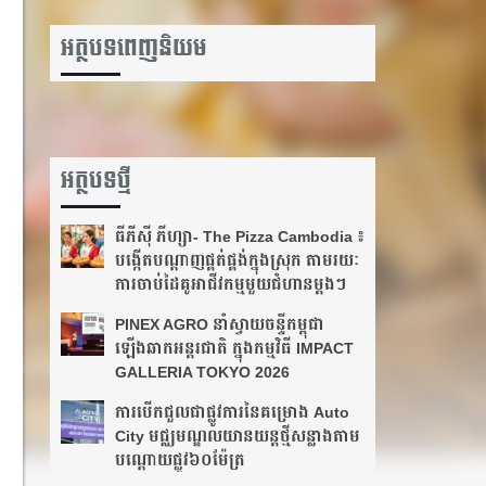
អត្ថបទពេញនិយម
អត្ថបទថ្មី
ធីភីស៊ី ភីហ្សា- The Pizza Cambodia ៖
បង្កើតបណ្តាញផ្គត់ផ្គង់ក្នុងស្រុក តាមរយៈ
ការចាប់ដៃគូអាជីវកម្មមួយជំហានម្តងៗ
PINEX AGRO នាំស្វាយចន្ទីកម្ពុជា
ឡើងឆាកអន្តរជាតិ ក្នុងកម្មវិធី IMPACT
GALLERIA TOKYO 2026
ការបើកជួលជាផ្លូវការនៃគម្រោង Auto
City មជ្ឈមណ្ឌលយានយន្តថ្មីសន្លាងតាម
បណ្ដោយ​ផ្លូវ​៦០ម៉ែត្រ