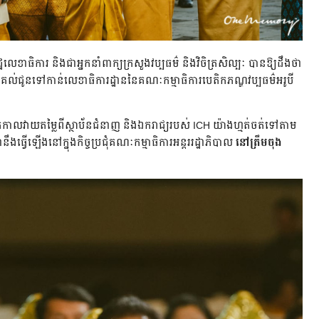
ឋលេខាធិការ និងជាអ្នកនាំពាក្យក្រសួងវប្បធម៌ និងវិចិត្រសិល្បៈ បានឱ្យដឹងថា
នប្រគល់ជូនទៅកាន់លេខាធិការដ្ឋាននៃគណៈកម្មាធិការបេតិកភណ្ឌវប្បធម៌អរូបី
ំណាក់កាលវាយតម្លៃពីស្ថាប័នជំនាញ និងឯករាជ្យរបស់ ICH យ៉ាងហ្មត់ចត់ទៅតាម
នឹងធ្វើឡើងនៅក្នុងកិច្ចប្រជុំគណៈកម្មាធិការអន្តររដ្ឋាភិបាល
នៅត្រឹមចុង