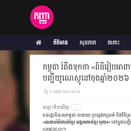
ព័ត៌មាន
សុខភាព
ពពោះ
កម្ពុជា រំពឹងទុកថា «ពិធីរៀបអាពាហ
បញ្ជីយូណេស្កូនៅចុងឆ្នាំ២០២៦
ច័ន្ទ, 6 កក្កដា 2026 08:25
ចន្លោះមិនឃើញ
រាជរដ្ឋាភិបាលកម្ពុជា តាមរយៈក្រសួងវប្បធម៌ និងវិចិត្រស
«អាពាហ៍ពិពាហ៍ខ្មែរ មង្គលការខ្មែរ ឬការ»
ទៅក្នុងបញ្ជ
(UNESCO)។