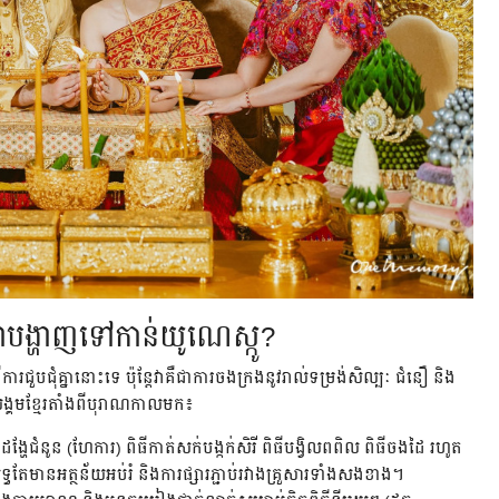
ជាបង្ហាញទៅកាន់យូណេស្កូ?
ីការជួបជុំគ្នានោះទេ ប៉ុន្តែវាគឺជាការចងក្រងនូវរាល់ទម្រង់សិល្បៈ ជំនឿ និង
ង្គមខ្មែរតាំងពីបុរាណកាលមក៖
ីដង្ហែជំនូន (ហែការ) ពិធីកាត់សក់បង្កក់សិរី ពិធីបង្វិលពពិល ពិធីចងដៃ រហូត
្ធតែមានអត្ថន័យអប់រំ និងការផ្សារភ្ជាប់រវាងគ្រួសារទាំងសងខាង។