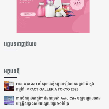
អត្ថបទពេញនិយម
អត្ថបទថ្មី
PINEX AGRO នាំស្វាយចន្ទីកម្ពុជាឡើងឆាកអន្តរជាតិ ក្នុង
កម្មវិធី IMPACT GALLERIA TOKYO 2026
ការបើកជួលជាផ្លូវការនៃគម្រោង Auto City មជ្ឈមណ្ឌលយាន
យន្តថ្មីសន្លាងតាមបណ្ដោយ​ផ្លូវ​៦០ម៉ែត្រ