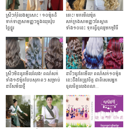
ស្រីៗកុំរំលងឲ្យសោះ ! ១០ម៉ូតដ៏
តោះ! មកមើលម៉ូត
ទាក់ទាញសាមញ្ញៗក្នុងឈុតរ៉ូប
សក់ក្រងសាមញ្ញៗតែស្អាត
ថ្លៃថ្នូរ
ទាំង១០នេះ ទុកធ្វើចូលរួមកម្មវិធី
ស្រីៗមិនគួរមើលរំលង! ពណ៌សក់
នារីៗគួរតែមើល! ពណ៌សក់១០ម៉ូត
ទាំង១៥ម៉ូតបែបសុភាពៗ សម្រាប់
នេះដឹងតែត្រូវចិត្ត ជាពិសេសអ្នក
នារីសម័យថ្មី
ចូលចិត្តលេងពណ...