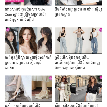
តោះសាកប៉ុន្មានម៉ូដសក់ Cute
តិចនិចថែរក្សាក្រចក ៣ យ៉ាង ធ្វើឲ្យ
Cute ស្អាតៗត្រៀមសម្រាប់ដើរ
ក្រចកស្អាត
លេងអុំទូក យ៉ាងជឿជ...
កាត់មុខភ្ជំបិណ្ឌ ជាមួយម៉ូដ​សក់​កាត់​
ស្រីៗមើលម៉ូដទុកឲ្យហើយ
ស្រទាប់ ​ជម្រាលៗ ស្ទីល​កូរ៉េ
នេះគឺខោខូវប៊យជើងធំ កំពុងពេញ
កំពុងព...
និយមសម្រាប់ស្ត្រីនាពេ...
តស់ ! មកមើលទ្រនាប់ជើង
ស្ទីលស្លៀកខោជើងធំឲ្យមើលទៅ