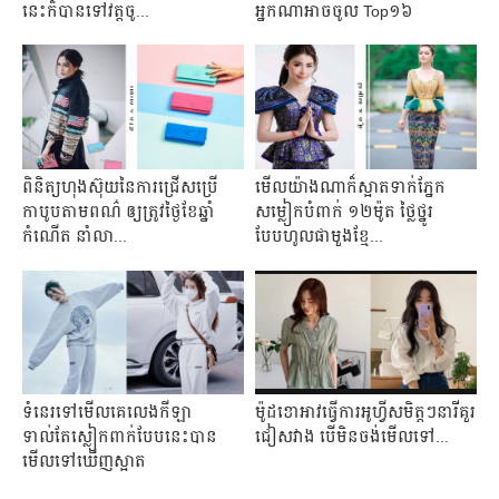
នេះក៏បានទៅវត្តចូ...
អ្នកណាអាចចូល Top១៦
ពិនិត្យហុងស៊ុយនៃការជ្រើសប្រើ
មើលយ៉ាងណាក៏ស្អាតទាក់ភ្នែក
កាបូបតាមពណ៌ ឲ្យត្រូវថ្ងៃខែឆ្នាំ
សម្លៀកបំពាក់ ១២ម៉ូត ថ្លៃថ្នូរ
កំណើត នាំលា...
បែបហូលផាមួងខ្មែ...
ទំនេរទៅមើលគេលេងកីឡា
ម៉ូដ​ខោ​អាវ​ធ្វើ​ការ​អូហ្វីស​មិត្ត​ៗនារី​គួរ​
ទាល់តែស្លៀកពាក់បែបនេះបាន
ជៀសវាង បើ​មិន​ចង់​មើល​ទៅ​...
មើលទៅឃើញស្អាត