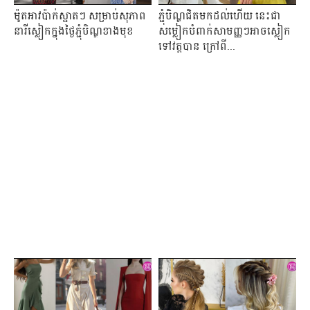
ម៉ូតអាវប៉ាក់ស្អាតៗ សម្រាប់សុភាព
ភ្ជុំបិណ្ឌជិតមកដល់ហើយ នេះជា
នារីស្លៀកក្នុងថ្ងៃភ្ជុំបិណ្ឌខាងមុខ
សម្លៀកបំពាក់សាមញ្ញៗអាចស្លៀក
ទៅវត្តបាន ក្រៅពី...