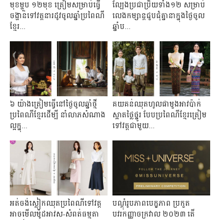
មុខម្ហូប ១២មុខ ត្រៀមសម្រាប់ធ្វើ
ល្បែងប្រជាប្រិយទាំង១២ សម្រាប់
ចង្ហាន់ទៅវត្តនារដូវចូលឆ្នាំប្រពៃណី
លេងកម្សាន្តជួបជុំគ្នានាក្នុងថ្ងៃចូល
ខ្មែរ...
ឆ្នាំប...
៦ យ៉ាងត្រៀមធ្វើនៅថ្ងៃចូលឆ្នាំថ្មី
គយគន់ឈុតហូលផាមួងអាវប៉ាក់
ប្រពៃណីខ្មែរដើម្បី នាំលាភសំណាង
ស្អាតថ្លៃថ្នូរ បែបប្រពៃណីខ្មែរត្រៀម
ល្អក្នុ...
ទៅវត្តជាមួយ...
អត់ចង់ស្លៀកឈុតប្រពៃណីទៅវត្ត
បណ្តុំរូបភាពបេក្ខភាព ប្រកួត
អាចមើលម៉ូដអាវស-សំពត់ធម្មតា
បវរកញ្ញាចក្រវាល ២០២៣​ តើ