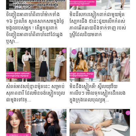
ចិញ្ចៀនអាពាហ៍ពិពាហ៍ម៉ាកទាំង
មិនរើសការស្លៀកពាក់ជាមួយម៉ូត
១៦ ប្រណិត ស្អាតសាកសមក្នុងថ្ងៃ
ស្បែកជើង ៥នេះជួយលើកកំពស់
មង្គលរបស់អ្នក ! តើអ្នកគួរពាក់
ភាពឆើតឆាយនិងទាក់ទាញ របស់
ចិញ្ចៀនអាពាហ៍ពិពាហ៍នៅដៃឆ្វេង
ស្ត្រីដែលនិយមពាក់
ឬស្ដា...
សំពត់អាវសប៉ុន្មានម៉ូតនេះ សម្រាប់
មិនដឹងស្លៀកអី! ស្ទីលយុវវ័យ
សុភាពនារី​ ដែលមិនចង់ស្លៀកហូល
កាលីបៗ មើលទុកស្លៀកដើរលេង
ផាមួងទៅវត្...
ក្នុងក្រុងពេលបុណ្យអុ...