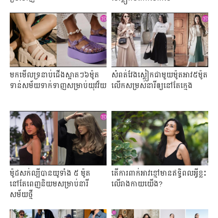
មកមើលទ្រនាប់ជើងស្អាតៗ៦ម៉ូត
សំពត់វែងស្លៀកជាមួយម៉ូតអាវ៥ម៉ូត
ទាន់សម័យទាក់ទាញសម្រាប់យុវវ័យ
លើកសម្រស់នារីឲ្យនៅតែក្មេង
ម៉ូដសក់ល្បីបានយូទាំង ៥ ម៉ូត
តើការពាក់អាវខ្មៅមានឥទ្ធិពលអ្វីខ្លះ
នៅតែពេញនិយមសម្រាប់នារី
លើរាងកាយយើង?
សម័យថ្មី