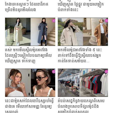
កែងចោតស្អាតៗ ដែលនារីភាគ
ឃើញស្អាត ថ្លៃថ្នូរ ជាមួយសម្លៀក
ច្រើនមិនគួរមើលរំលង
បំពាក់ទាំងនេះ
តស់! មកមើលស្ទីលម៉ូតអាវវែង
មកមើលម៉ូដអាវវែងទាំង ៥ នេះ
ដែលស្ត្រីៗស្លៀកបែបណាឲ្យមើល
ពាក់ទៅនឹងធ្វើឱ្យស្ទីលរបស់អ្នក
ឃើញស្អាត ទាក់ទាញ
កាន់តែទាន់សម័យន...
នេះជាម៉ូតសក់ដែលនារីឧស្សាហ៌ធ្វើ
តំបន់សេដ្ឋកិច្ចវាយនភណ្ឌពិសេស
ជាងគេ មើលទៅសាមញ្ញ តែគួរឲ្យ
បំណងក្រសោបទីផ្សារម៉ូដនិង
ស្រលាញ់
សម្លៀកបំពាក់សាកល