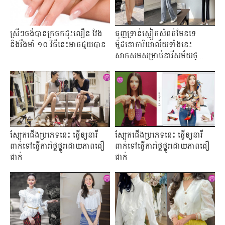
ស្រី​ៗ​​ចង់​បាន​ក្រចក​ដុះ​លឿន វែង
ធុញទ្រាន់ស្លៀកសំពត់មែនទេ
និង​រឹងមាំ ១០ វិធី​នេះ​អាច​ជួយ​បាន
ម៉ូដខោការិយាល័យទាំងនេះ
សាកសមសម្រាប់នារីសម័យថ្...
ស្បែកជើងប្រភេទនេះ ធ្វើឲ្យនារី
ស្បែកជើងប្រភេទនេះ ធ្វើឲ្យនារី
ពាក់ទៅធ្វើការថ្លៃថ្នូរដោយភាពជឿ
ពាក់ទៅធ្វើការថ្លៃថ្នូរដោយភាពជឿ
ជាក់
ជាក់