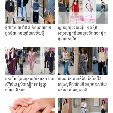
ម៉ូដខោប៊យទាំង៧ កំពុងវាយលុក
ស្អាតដូចព្រះនាងរ៉ូប ១០ម៉ូដ
ក្នុងចំណោមយុវវ័យសម័យថ្មី
សម្រាប់អ្នកនិយមចូលចិត្តលេងម៉ូត
ចូលរួមកម្មវិធ...
មកមើលម៉ូតឈុតអាវធំស្អាតៗ បែប
មានអាវកាក់ពាក់ដែរ តែមិនដឹង
ស៊ីវិល័យ ស្រីៗស្លៀកទៅថ្លៃថ្នូរ
លេងស្្ទីលយ៉ាងមិចឲ្យទាន់សម័យ
ឃើញរាងស្អាត
តស់មកមើលម៉ូតទាំង...