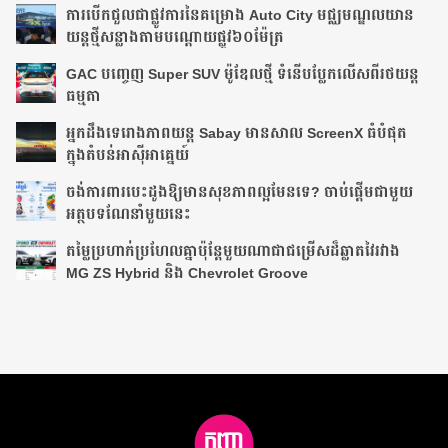
ការបើកជួលជាផ្លូវការនៃគម្រោង Auto City មជ្ឈមណ្ឌលយាន
យន្តថ្មីសន្លាងតាមបណ្ដោយ​ផ្លូវ​៦០ម៉ែត្រ
GAC បញ្ចេញ Super SUV ម៉ូឌែលថ្មី ទំនើបប្លែកលើសពីរថយន្ត
ធម្មតា
អ្នក​ដឹង​ទេ​រោង​ភាព​យន្ត​ Sabay មាន​សាល ScreenX ធំ​បំផុត​
ក្នុង​តំបន់​អាស៊ីអាគ្នេយ៍​
ចង់ការពារបេះដូងឱ្យមានសុខភាពល្អមែនទេ? ចាប់ផ្តើមជាមួយ
អត្ថបទណែនាំមួយនេះ
តម្លៃប្រហាក់ប្រហែលគ្នាប៉ុន្តែមួយណាជាជម្រើសដ៏ឆ្លាតវៃរវាង
MG ZS Hybrid និង Chevrolet Groove